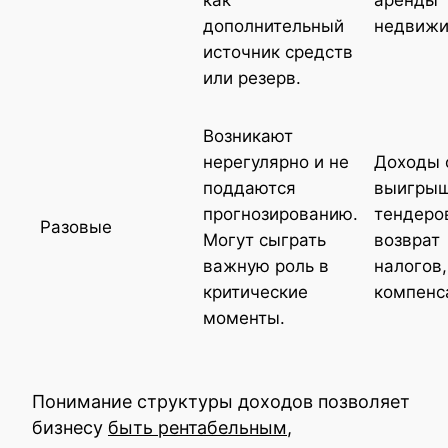
как
аренды
дополнительный
недвижи
источник средств
или резерв.
Возникают
нерегулярно и не
Доходы 
поддаются
выигры
прогнозированию.
тендеро
Разовые
Могут сыграть
возврат
важную роль в
налогов,
критические
компенс
моменты.
Понимание структуры доходов позволяет
бизнесу
быть рентабельным
,