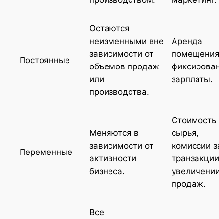
производством.
маркетинг.
Остаются
неизменными вне
Аренда
зависимости от
помещения
Постоянные
объемов продаж
фиксирова
или
зарплаты.
производства.
Стоимость
Меняются в
сырья,
зависимости от
комиссии з
Переменные
активности
транзакции
бизнеса.
увеличени
продаж.
Все