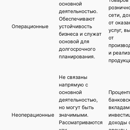
товаров
основной
розничн
деятельностью.
сети, д
Обеспечивают
от оказа
Операционные
устойчивость
услуг, в
бизнеса и служат
от
основой для
произво
долгосрочного
и реали
планирования.
продукц
Не связаны
напрямую с
основной
Процент
деятельностью,
банковс
но могут быть
вкладам
Неоперационные
значимыми.
инвести
Рассматриваются
доходы 