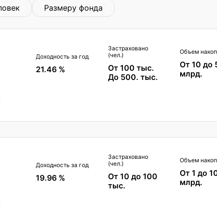
ловек
Размеру фонда
Застраховано
Объем накоп
(чел.)
Доходность за год
От 10 до 
От 100 тыс.
21.46 %
млрд.
До 500. тыс.
Застраховано
Объем накоп
(чел.)
Доходность за год
От 1 до 1
От 10 до 100
19.96 %
млрд.
тыс.