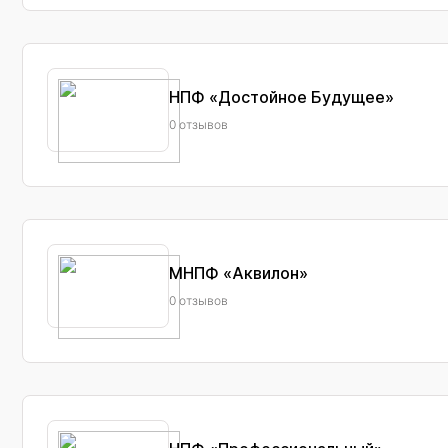
НПФ «Достойное Будущее»
0 отзывов
МНПФ «Аквилон»
0 отзывов