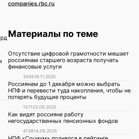
companies.rbc.ru
Материалы по теме
лрд
Отсутствие цифровой грамотности мешает
россиянам старшего возраста получать
я
финансовые услуги
3045
18.11.2025
Россиянам до 1 декабря можно выбрать
НПФ и перевести туда накопления, чтобы не
потерять будущие проценты
1571
23.09.2025
Как видят россияне работу
негосударственных пенсионных фондов
4138
14.08.2025
НПФ «Социум» поднялся в рейтинге