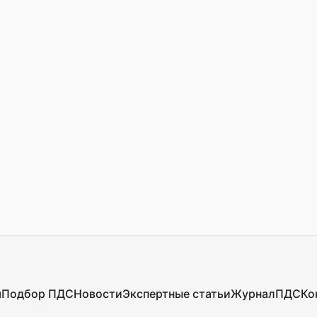
я
Подбор ПДС
Новости
Экспертные статьи
Журнал
ПДС
Ко