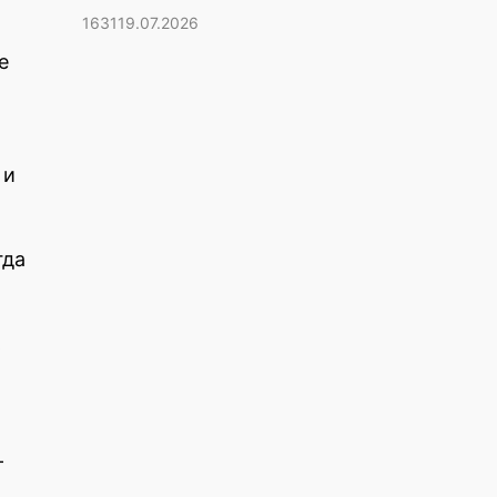
1631
19.07.2026
е
 и
гда
ь
-