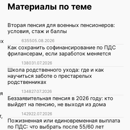
Материалы по теме
Вторая пенсия для военных пенсионеров:
условия, стаж и баллы
ых
6355
05.08.2026
Как сохранить софинансирование по ПДС
фрилансерам, если заработок меняется
1380
31.07.2026
Школа родственного ухода: где и как
научиться заботе о престарелых
родственниках
1348
27.07.2026
я
Беззаявительная пенсия в 2026 году: кто
выйдет на пенсию, не выходя из дома
1429
22.07.2026
,
Пожизненная или единовременная выплата
по ПДС: что выбрать после 55/60 лет