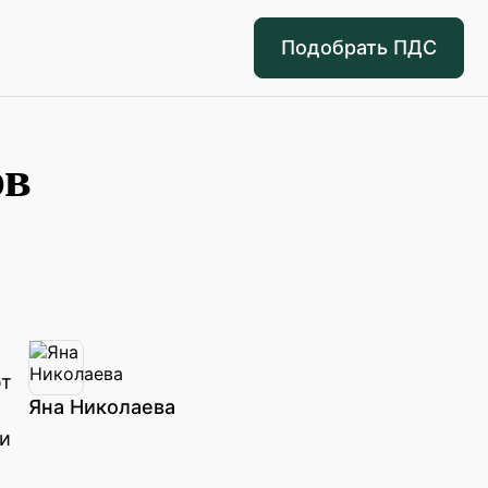
Подобрать ПДС
ов
ют
Яна Николаева
 и